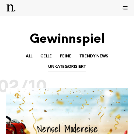
Gewinnspiel
ALL
CELLE
PEINE
TRENDY NEWS
UNKATEGORISIERT
02/10
CELLE
PEINE