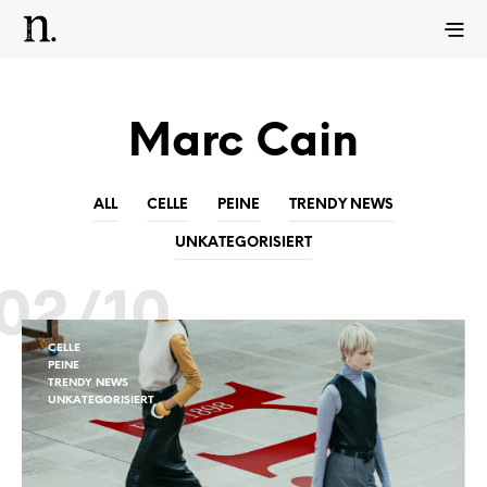
Marc Cain
ALL
CELLE
PEINE
TRENDY NEWS
UNKATEGORISIERT
02/10
CELLE
PEINE
TRENDY NEWS
UNKATEGORISIERT