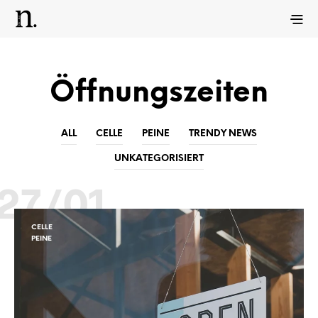
Öffnungszeiten
ALL
CELLE
PEINE
TRENDY NEWS
UNKATEGORISIERT
27/01
CELLE
PEINE